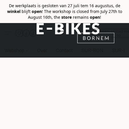
De werkplaats is gesloten van 27 juli tem 16 augustus, de
winkel
blijft
open
! The workshop is closed from July 27th to
August 16th, the
store
remains
open
!
Neem contact me
op
Webshop
Over
Contact
SUR-RON
SUR-R