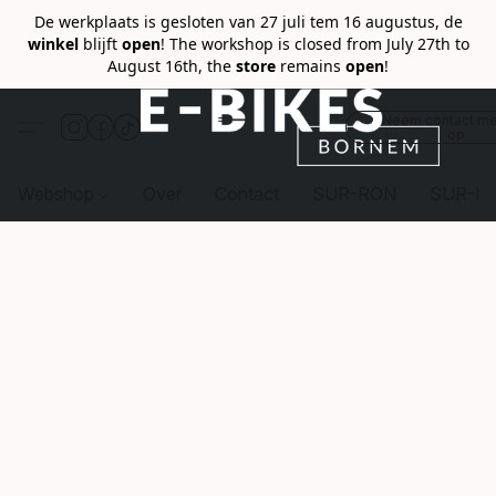
De werkplaats is gesloten van 27 juli tem 16 augustus, de
winkel
blijft
open
! The workshop is closed from July 27th to
August 16th, the
store
remains
open
!
Neem contact me
op
Webshop
Over
Contact
SUR-RON
SUR-R