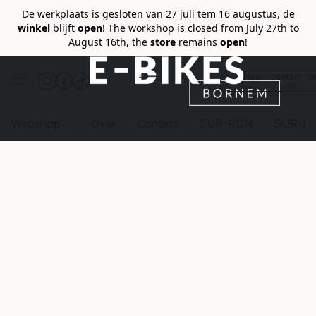
De werkplaats is gesloten van 27 juli tem 16 augustus, de
winkel
blijft
open
! The workshop is closed from July 27th to
August 16th, the
store
remains
open
!
Neem contact me
op
Webshop
Over
Contact
SUR-RON
SUR-R