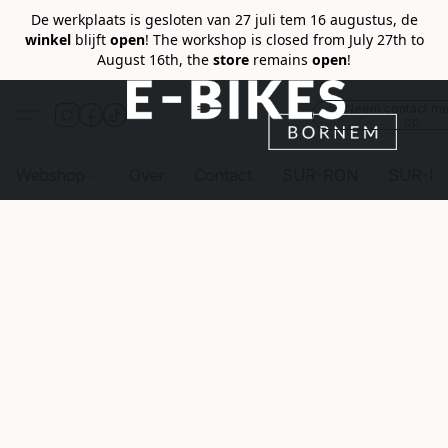
De werkplaats is gesloten van 27 juli tem 16 augustus, de
winkel
blijft
open
! The workshop is closed from July 27th to
August 16th, the
store
remains
open
!
Neem contact me
op
Webshop
Over
Contact
SUR-RON
SUR-R