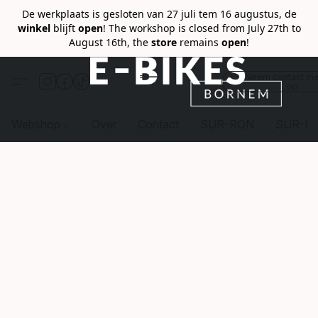
De werkplaats is gesloten van 27 juli tem 16 augustus, de
winkel
blijft
open
! The workshop is closed from July 27th to
August 16th, the
store
remains
open
!
Neem contact me
op
Webshop
Over
Contact
SUR-RON
SUR-R