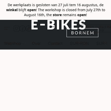
De werkplaats is gesloten van 27 juli tem 16 augustus, de
winkel
blijft
open
! The workshop is closed from July 27th to
August 16th, the
store
remains
open
!
Neem contact me
op
Webshop
Over
Contact
SUR-RON
SUR-R