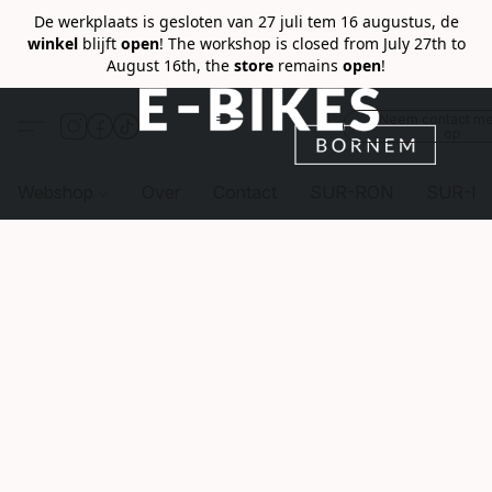
De werkplaats is gesloten van 27 juli tem 16 augustus, de
winkel
blijft
open
! The workshop is closed from July 27th to
August 16th, the
store
remains
open
!
Neem contact me
op
Webshop
Over
Contact
SUR-RON
SUR-R