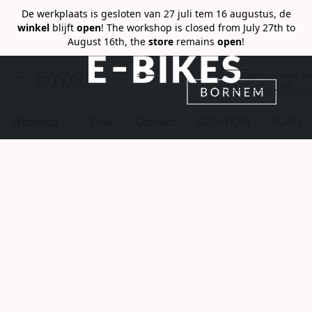
De werkplaats is gesloten van 27 juli tem 16 augustus, de
winkel
blijft
open
! The workshop is closed from July 27th to
August 16th, the
store
remains
open
!
Neem contact me
op
Webshop
Over
Contact
SUR-RON
SUR-R