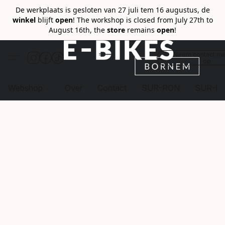
De werkplaats is gesloten van 27 juli tem 16 augustus, de
winkel
blijft
open
! The workshop is closed from July 27th to
August 16th, the
store
remains
open
!
Neem contact me
op
Webshop
Over
Contact
SUR-RON
SUR-R