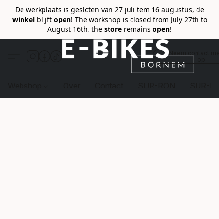
De werkplaats is gesloten van 27 juli tem 16 augustus, de
winkel
blijft
open
! The workshop is closed from July 27th to
August 16th, the
store
remains
open
!
Neem contact me
op
Webshop
Over
Contact
SUR-RON
SUR-R