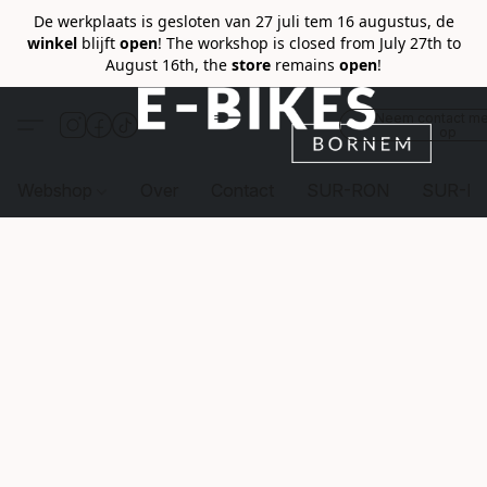
De werkplaats is gesloten van 27 juli tem 16 augustus, de
winkel
blijft
open
! The workshop is closed from July 27th to
August 16th, the
store
remains
open
!
Neem contact me
op
Webshop
Over
Contact
SUR-RON
SUR-R