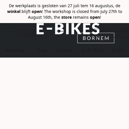
De werkplaats is gesloten van 27 juli tem 16 augustus, de
winkel
blijft
open
! The workshop is closed from July 27th to
August 16th, the
store
remains
open
!
Neem contact me
op
Webshop
Over
Contact
SUR-RON
SUR-R