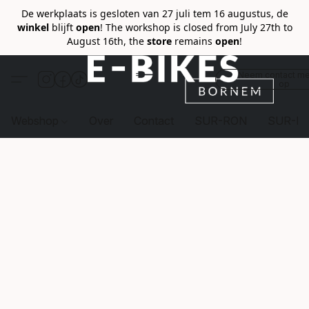
De werkplaats is gesloten van 27 juli tem 16 augustus, de
winkel
blijft
open
! The workshop is closed from July 27th to
August 16th, the
store
remains
open
!
Neem contact me
op
Webshop
Over
Contact
SUR-RON
SUR-R