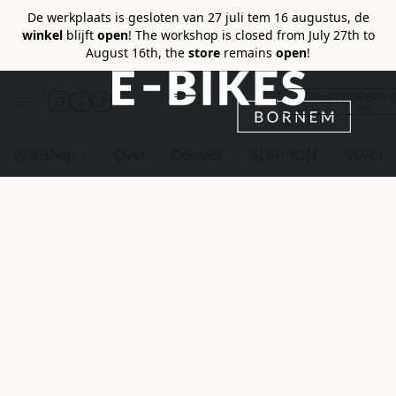
De werkplaats is gesloten van 27 juli tem 16 augustus, de
winkel
blijft
open
! The workshop is closed from July 27th to
August 16th, the
store
remains
open
!
Neem contact me
op
Webshop
Over
Contact
SUR-RON
SUR-R