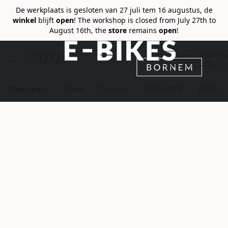
De werkplaats is gesloten van 27 juli tem 16 augustus, de
winkel
blijft
open
! The workshop is closed from July 27th to
August 16th, the
store
remains
open
!
Neem contact me
op
Webshop
Over
Contact
SUR-RON
SUR-R