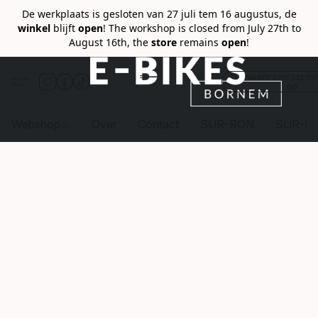
De werkplaats is gesloten van 27 juli tem 16 augustus, de
winkel
blijft
open
! The workshop is closed from July 27th to
August 16th, the
store
remains
open
!
Neem contact me
op
Webshop
Over
Contact
SUR-RON
SUR-R